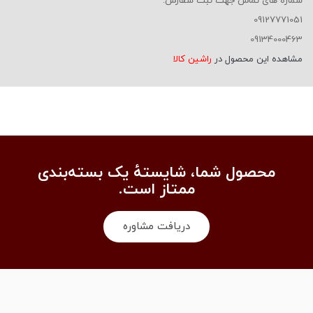
شماره های تماس جهت ثبت سفارش:
09127771051
09134000463
مشاهده این محصول در
راشین کالا
محصول شما، شایستهٔ یک بسته‌بندی
ممتاز است.
دریافت مشاوره