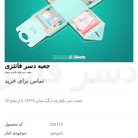
جعبه دسر فانتزی
جعبه دسر های فانتزی ممتاز
تماس برای خرید
جعبه دسر یکپارچه (بگ) سایز 13*13 با ارتفاع 12
223113
کد محصول :
ناموجود
موجودی انبار :