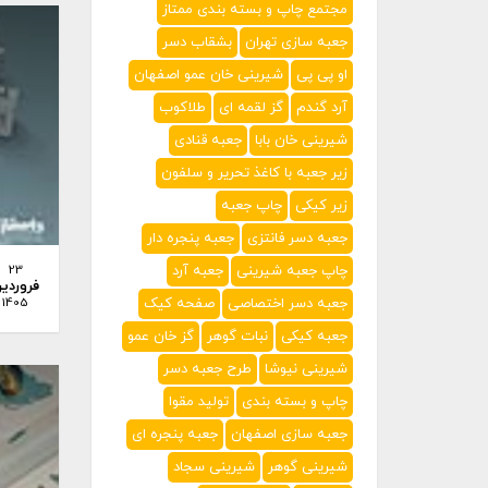
مجتمع چاپ و بسته بندی ممتاز
جعبه سازی تهران
بشقاب دسر
او پی پی
شیرینی خان عمو اصفهان
آرد گندم
گز لقمه ای
طلاکوب
شیرینی خان بابا
جعبه قنادی
زیر جعبه با کاغذ تحریر و سلفون
زیر کیکی
چاپ جعبه
جعبه دسر فانتزی
جعبه پنجره دار
چاپ جعبه شیرینی
جعبه آرد
23
فروردی
جعبه دسر اختصاصی
صفحه کیک
1405
جعبه کیکی
نبات گوهر
گز خان عمو
شیرینی نیوشا
طرح جعبه دسر
چاپ و بسته بندی
تولید مقوا
جعبه سازی اصفهان
جعبه پنجره ای
شیرینی گوهر
شیرینی سجاد