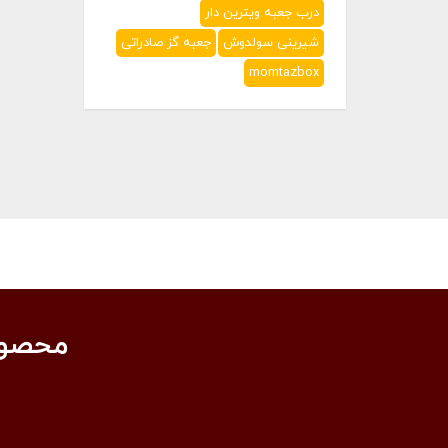
درب جعبه ویترین دار
شیرینی سولدوش
جعبه گز صادراتی
momtazbox
محصول