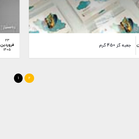
23
ن
فروردین
جعبه گز 450 گرم
1405
1
2