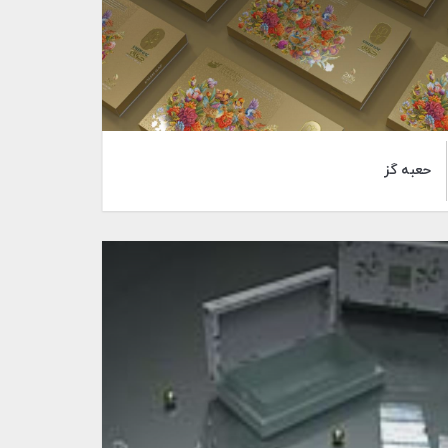
حعبه گز