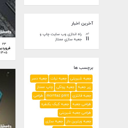
آخرین اخبار
تیر
راه اندازی وب سایت چاپ و
11
جعبه سازي ممتاز
23
فروردی
1405
برچسب ها
جعبه شیرینی
جعبه نبات
جعبه دسر
زیر جعبه
جعبه پولکی
چاپ ممتاز
جعبه فانتزی
momtaz print
طراحی
طراحی جعبه
جعبه کیک یکنفره
طراحی جعبه شیرینی
جعبه ویترین دار
جعبه سازی