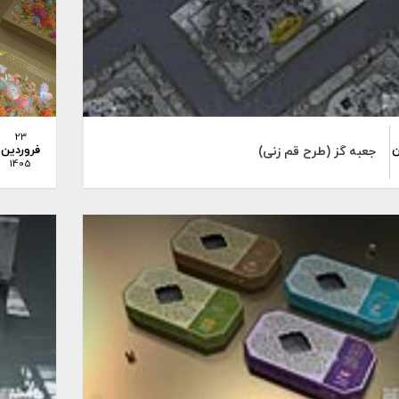
23
ن
فروردین
جعبه گز (طرح قم زنی)
1405