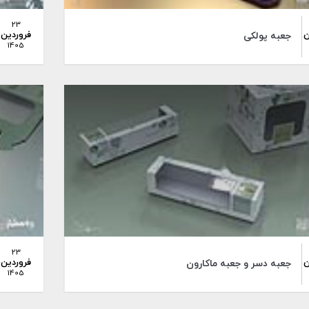
23
ن
فروردین
جعبه پولکی
1405
23
ن
فروردین
جعبه دسر و جعبه ماکارون
1405