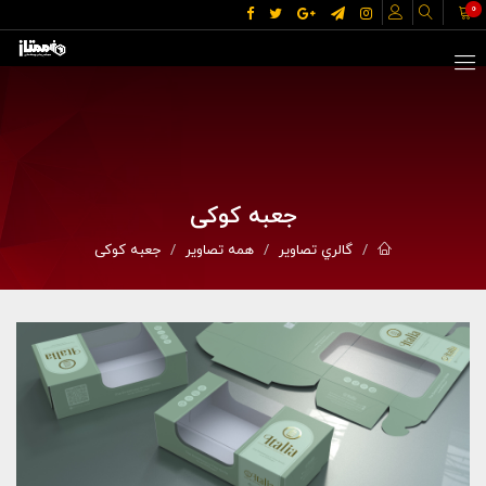
0
جعبه کوکی
گالري تصاوير
همه تصاویر
جعبه کوکی